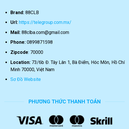
Brand:
88CLB
Url:
https://telegroup.com.mx/
Mail:
88clba.com@gmail.com
Phone:
0899871598
Zipcode
: 70000
Location:
73/6b Đ. Tây Lân 1, Bà Điểm, Hóc Môn, Hồ Chí
Minh 70000, Việt Nam
Sơ Đồ Website
PHƯƠNG THỨC THANH TOÁN