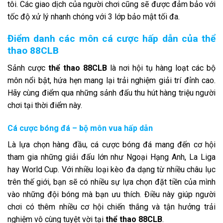
tôi. Các giao dịch của người chơi cũng sẽ được đảm bảo với
tốc độ xử lý nhanh chóng với 3 lớp bảo mật tối đa.
Điểm danh các môn cá cược hấp dẫn của thể
thao 88CLB
Sảnh cược
thể thao 88CLB
là nơi hội tụ hàng loạt các bộ
môn nổi bật, hứa hẹn mang lại trải nghiệm giải trí đỉnh cao.
Hãy cùng điểm qua những sảnh đấu thu hút hàng triệu người
chơi tại thời điểm này.
Cá cược bóng đá – bộ môn vua hấp dẫn
Là lựa chọn hàng đầu, cá cược bóng đá mang đến cơ hội
tham gia những giải đấu lớn như Ngoại Hạng Anh, La Liga
hay World Cup. Với nhiều loại kèo đa dạng từ nhiều châu lục
trên thế giới, bạn sẽ có nhiều sự lựa chọn đặt tiền của mình
vào những đội bóng mà bạn ưu thích. Điều này giúp người
chơi có thêm nhiều cơ hội chiến thắng và tận hưởng trải
nghiệm vô cùng tuyệt vời tại
thể thao 88CLB
.