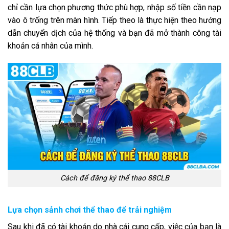
chỉ cần lựa chọn phương thức phù hợp, nhập số tiền cần nạp
vào ô trống trên màn hình. Tiếp theo là thực hiện theo hướng
dẫn chuyển dịch của hệ thống và bạn đã mở thành công tài
khoản cá nhân của mình.
Cách để đăng ký thể thao 88CLB
Lựa chọn sảnh chơi thể thao để trải nghiệm
Sau khi đã có tài khoản do nhà cái cung cấp, việc của bạn là