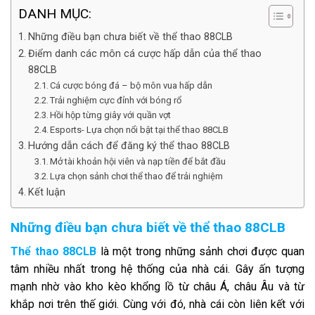
DANH MỤC:
Những điều bạn chưa biết về thể thao 88CLB
Điểm danh các môn cá cược hấp dẫn của thể thao
88CLB
Cá cược bóng đá – bộ môn vua hấp dẫn
Trải nghiệm cực đỉnh với bóng rổ
Hồi hộp từng giây với quần vợt
Esports- Lựa chọn nổi bật tại thể thao 88CLB
Hướng dẫn cách để đăng ký thể thao 88CLB
Mở tài khoản hội viên và nạp tiền để bắt đầu
Lựa chọn sảnh chơi thể thao để trải nghiệm
Kết luận
Những điều bạn chưa biết về thể thao 88CLB
Thể thao 88CLB
là một trong những sảnh chơi được quan
tâm nhiều nhất trong hệ thống của nhà cái. Gây ấn tượng
mạnh nhờ vào kho kèo khổng lồ từ châu Á, châu Âu và từ
khắp nơi trên thế giới. Cùng với đó, nhà cái còn liên kết với